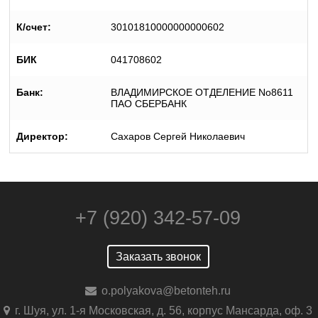
К/счет:
30101810000000000602
БИК
041708602
Банк:
ВЛАДИМИРСКОЕ ОТДЕЛЕНИЕ No8611
ПАО СБЕРБАНК
Директор:
Сахаров Сергей Николаевич
+7 (920) 342-57-09
Заказать звонок
o.polyakova@betonteh.ru
г. Шуя, ул. 1-я Московская, д. 56, корпус Мансарда, оф. 3